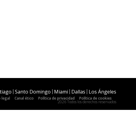
tiago
Santo Domingo
Miami
Dallas
Los Ángeles
 legal
Canal ético
Política de privacidad
Política de cookies
2026 Todos los derechos reservados