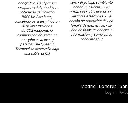
con: • El paisaje cambiante
energética. Es el primer
donde se asienta. • Las
aeropuerto del mundo en
variaciones de color de las
obtener la calificación
distintas estaciones. • La
BREEAM Excelente,
noción de repetición de una
concebido para disminuir un
familia de elementos. • La
40% las emisiones
idea de flujos de energía e
de CO2 mediante la
información, y cómo estos
combinación de sistemas
conceptos […]
energéticos activos y
pasivos. The Queen´s
Terminal se desarrolla bajo
una cubierta […]
Madrid
Londres
San
Log In
Aviso