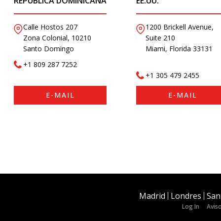
REPÚBLICA DOMINICANA
EE.UU.
Calle Hostos 207
1200 Brickell Avenue,
Zona Colonial, 10210
Suite 210
Santo Domingo
Miami, Florida 33131
+1 809 287 7252
+1 305 479 2455
E-MAIL
E-MAIL
Madrid
Londres
San
Log In
Aviso