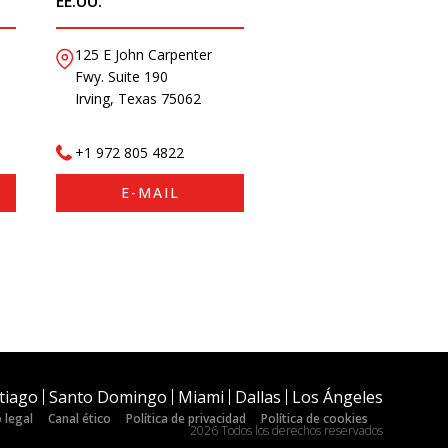
EE.UU.
125 E John Carpenter
Fwy. Suite 190
Irving, Texas 75062
+1 972 805 4822
E-MAIL
tiago
Santo Domingo
Miami
Dallas
Los Ángeles
 legal
Canal ético
Política de privacidad
Política de cookies
2026 Todos los derechos reservados