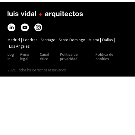
Madrid
Londres
Santiago
Santo Domingo
Miami
Dallas
Los Ángeles
Log
Aviso
Canal
Política de
Política de
In
legal
ético
privacidad
cookies
2026 Todos los derechos reservados