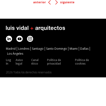
anterior
siguiente
Madrid
Londres
Santiago
Santo Domingo
Miami
Dallas
Los Ángeles
Log
Aviso
Canal
Política de
Política de
In
legal
ético
privacidad
cookies
2026 Todos los derechos reservados