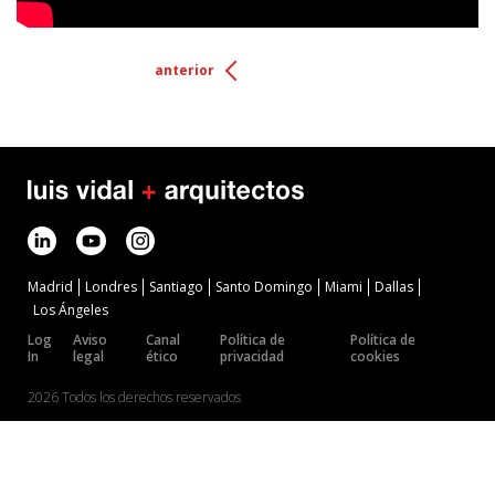
anterior
Madrid
Londres
Santiago
Santo Domingo
Miami
Dallas
Los Ángeles
Log
Aviso
Canal
Política de
Política de
In
legal
ético
privacidad
cookies
2026 Todos los derechos reservados