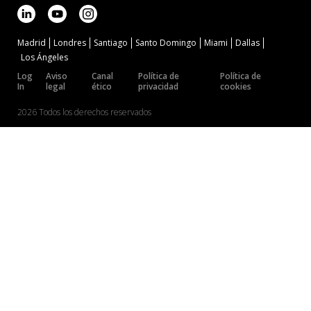
Madrid
Londres
Santiago
Santo Domingo
Miami
Dallas
Los Ángeles
Log
Aviso
Canal
Política de
Política de
In
legal
ético
privacidad
cookies
2026 Todos los derechos reservados