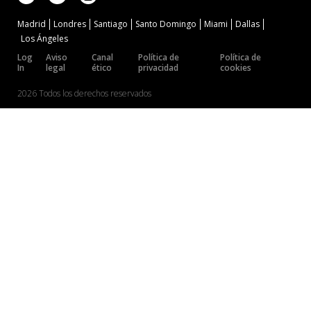
Madrid
Londres
Santiago
Santo Domingo
Miami
Dallas
Los Ángeles
Log
Aviso
Canal
Política de
Política de
In
legal
ético
privacidad
cookies
2026 Todos los derechos reservados