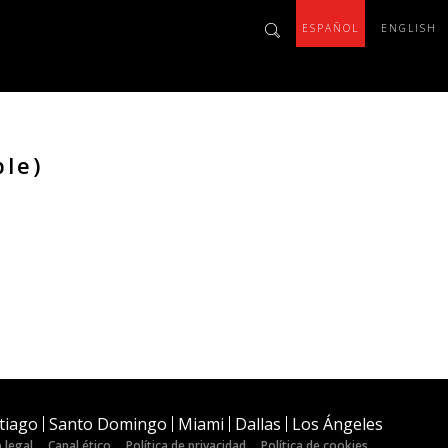
ESPAÑOL
ENGLISH
ble)
tiago
Santo Domingo
Miami
Dallas
Los Ángeles
 legal
Canal ético
Política de privacidad
Política de cookies