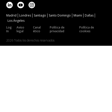
Madrid
Londres
Santiago
Santo Domingo
Miami
Dallas
Los Ángeles
Log
Aviso
Canal
Política de
Política de
In
legal
ético
privacidad
cookies
2026 Todos los derechos reservados