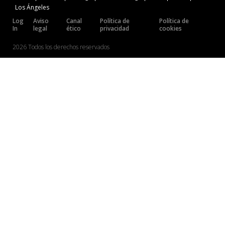
Los Ángeles
Log
Aviso
Canal
Política de
Política de
In
legal
ético
privacidad
cookies
2026 Todos los derechos reservados