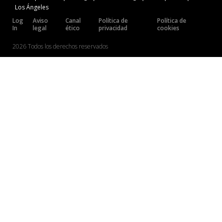
Los Ángeles
Log
Aviso
Canal
Política de
Política de
In
legal
ético
privacidad
cookies
2026 Todos los derechos reservados