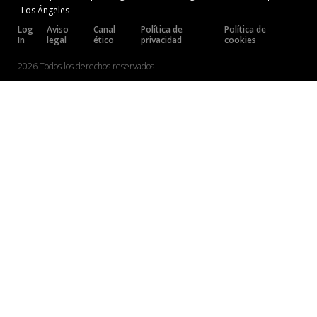
Los Ángeles
Log
Aviso
Canal
Política de
Política de
In
legal
ético
privacidad
cookies
2026 Todos los derechos reservados