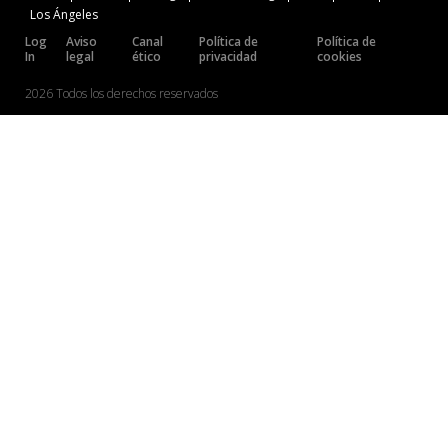
Los Ángeles
Log
Aviso
Canal
Política de
Política de
In
legal
ético
privacidad
cookies
2026 Todos los derechos reservados