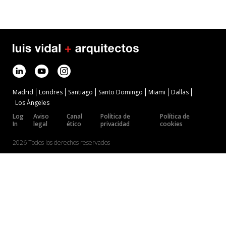
Madrid
Londres
Santiago
Santo Domingo
Miami
Dallas
Los Ángeles
Log
Aviso
Canal
Política de
Política de
In
legal
ético
privacidad
cookies
2026 Todos los derechos reservados