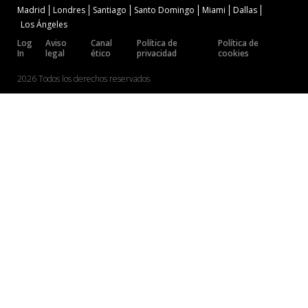
Madrid
Londres
Santiago
Santo Domingo
Miami
Dallas
Los Ángeles
Log
Aviso
Canal
Política de
Política de
In
legal
ético
privacidad
cookies
2026 Todos los derechos reservados